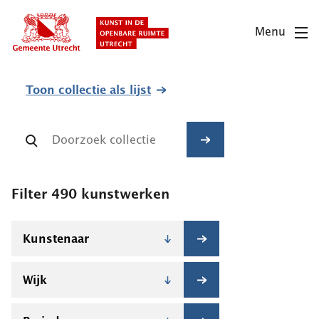
Overslaan
en
Menu
naar
de
inhoud
Toon collectie
als lijst
gaan
Filter
490
kunstwerken