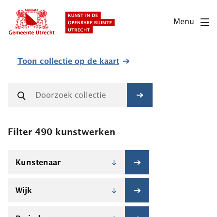
Overslaan
en
Menu
naar
de
inhoud
Toon collectie
op de kaart
gaan
Filter
490
kunstwerken