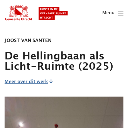
Overslaan
en
Menu
naar
de
inhoud
gaan
JOOST VAN SANTEN
De Hellingbaan als
Licht-Ruimte
(2025)
Meer over dit werk