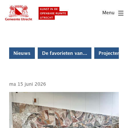
Overslaan
en
Menu
naar
de
inhoud
gaan
Nieuws
De favorieten van...
Projecten
ma 15 juni 2026