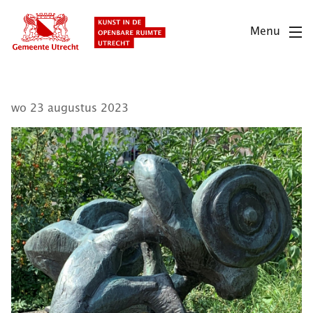
Overslaan
en
Menu
naar
de
inhoud
gaan
wo 23 augustus 2023