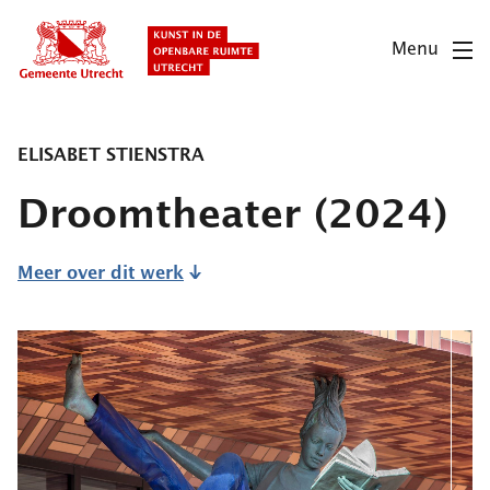
Overslaan
en
Menu
naar
de
inhoud
gaan
ELISABET STIENSTRA
Droomtheater
(2024)
Meer over dit werk