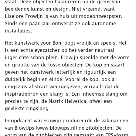
staat. Deze objecten balanceren op de grens van
beeldende kunst en design. Niet vreemd, want
Liselore Frowijn is van huis uit modeontwerpster.
Sinds een paar jaar ontwerpt ze ook autonome
installaties.
Het kunstwerk voor Boni oogt vrolijk en speels. Het
is een echte eyecatcher op het verder neutraal
ingerichte schoolplein. Frowijn speelde met de vorm
en grootte van de losse objecten. De kop en staart
geven het kunstwerk letterlijk en figuurlijk een
duidelijk begin en einde. Vooral de kop, ook al
enigszins abstract weergegeven, verraadt dat de
inspiratiebron een slang is. Een inheemse slang om
precies te zijn, de Natrix Helvetica, ofwel een
gevlekte ringslang.
In opdracht van Frowijn produceerde de vakmannen
van BlowUps (www.blowups.nl) de zitobjecten. De
vorm van de zitobjecten zijn gemaakt van EPS-foam