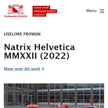
Overslaan
en
Menu
naar
de
inhoud
gaan
LISELORE FROWIJN
Natrix Helvetica
MMXXII
(2022)
Meer over dit werk