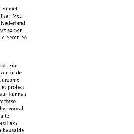
leen met
e Tsai-Meu-
l Nederland
tart samen
u creëren en
kt, zijn
rken in de
duurzame
et project
leur kunnen
rechtse
 het vooral
u te
ecifieks
m bepaalde