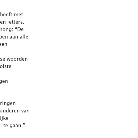
heeft met
n letters.
Chong: “De
ben aan alle
een
else woorden
oiste
ngen
eringen
kinderen van
ijke
l te gaan.”