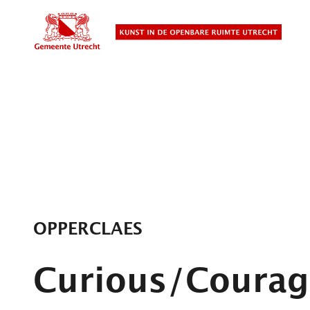
Overslaan
en
naar
de
inhoud
gaan
OPPERCLAES
Curious/Courag