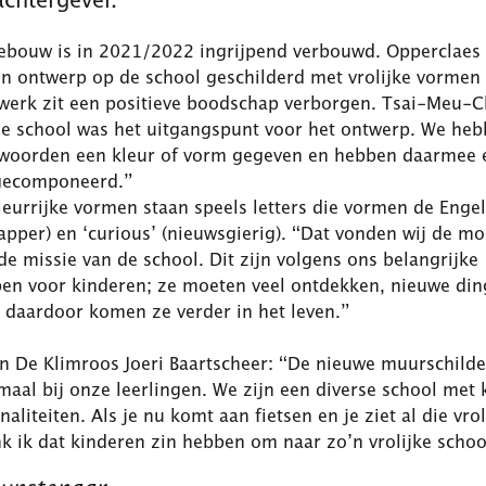
ebouw is in 2021/2022 ingrijpend verbouwd. Opperclaes 
n ontwerp op de school geschilderd met vrolijke vormen e
twerk zit een positieve boodschap verborgen. Tsai-Meu-
de school was het uitgangspunt voor het ontwerp. We heb
 woorden een kleur of vorm gegeven en hebben daarmee 
gecomponeerd.”
leurrijke vormen staan speels letters die vormen de Eng
apper) en ‘curious’ (nieuwsgierig). “Dat vonden wij de mo
e missie van de school. Dit zijn volgens ons belangrijke
en voor kinderen; ze moeten veel ontdekken, nieuwe di
 daardoor komen ze verder in het leven.”
an De Klimroos Joeri Baartscheer: “De nieuwe muurschild
aal bij onze leerlingen. We zijn een diverse school met 
naliteiten. Als je nu komt aan fietsen en je ziet al die vrol
k ik dat kinderen zin hebben om naar zo’n vrolijke schoo