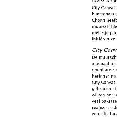
Over de 
City Canvas 
kunstenaars
Chong heeft
muurschilde
met zijn par
initiëren ze
City Canv
De muurschi
allemaal in 
openbare ru
herinnering
City Canvas
gebruiken. I
wijken heel 
veel bakstee
realiseren d
voor die lo