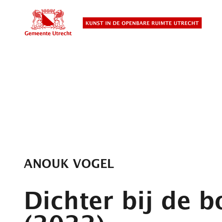
Overslaan
en
naar
de
inhoud
gaan
ANOUK VOGEL
Dichter bij de 