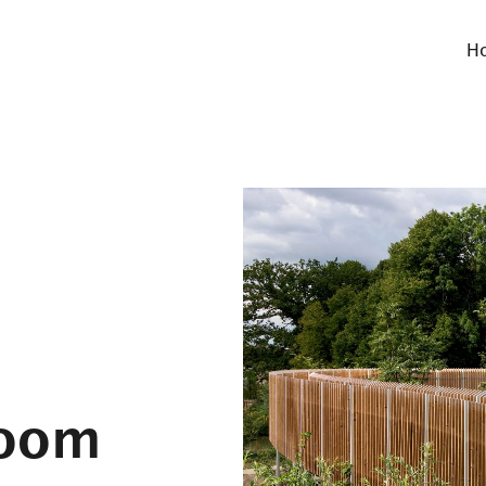
H
boom