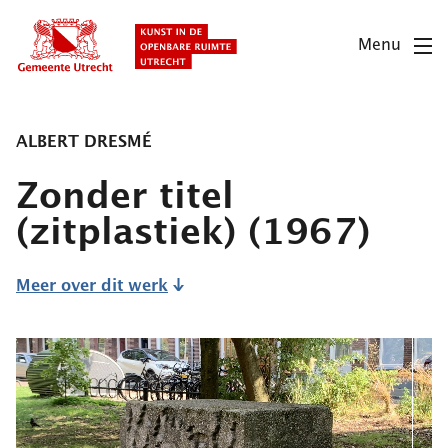
Overslaan
en
Menu
naar
de
inhoud
gaan
ALBERT DRESMÉ
Zonder titel
(zitplastiek)
(1967)
Meer over dit werk