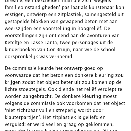
Dresmé, een bescheiden man die zich ‘wegens
familieomstandigheden’ pas laat als kunstenaar kon
vestigen, ontwierp een zitplastiek, samengesteld uit
gestapelde blokken van gewapend beton met aan
weerszijden een voorstelling in hoogreliëf. De
voorstellingen zijn ontleend aan de avonturen van
Keteltje en Lasse Länta, twee personages uit de
kinderboeken van Cor Bruijn, naar wie de school
oorspronkelijk was vernoemd.
De commissie keurde het ontwerp goed op
voorwaarde dat het beton een donkere kleuring zou
krijgen zodat het object beter uit zou komen op de
lichte stoeptegels. Ook diende het reliëf verdiept te
worden aangebracht. De donkere kleuring moest
volgens de commissie ook voorkomen dat het object
‘niet zichtbaar vuil en streperig wordt door
klauterpartijen’. Het zitplastiek is geliefd en
verguisd: er werd veel en graag op geklommen,