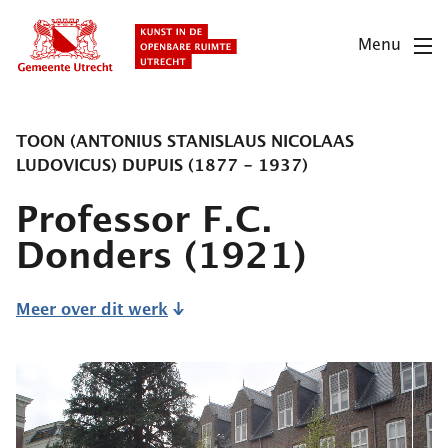
Overslaan
en
Menu
naar
de
inhoud
gaan
TOON (ANTONIUS STANISLAUS NICOLAAS
LUDOVICUS) DUPUIS (1877 - 1937)
Professor F.C.
Donders
(1921)
Meer over dit werk