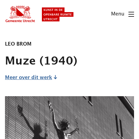
Overslaan
en
Menu
naar
de
inhoud
gaan
LEO BROM
Muze
(1940)
Meer over dit werk