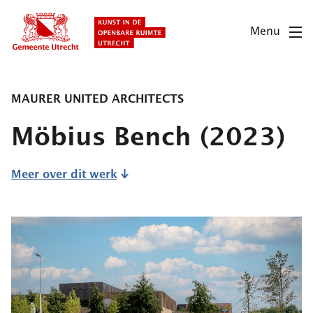
Overslaan
en
Menu
naar
de
inhoud
gaan
MAURER UNITED ARCHITECTS
Möbius Bench
(2023)
Meer over dit werk