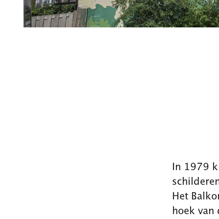
In 1979 k
schildere
Het Balko
hoek van 