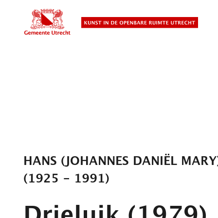
Overslaan
en
naar
de
inhoud
gaan
HANS (JOHANNES DANIËL MARY
(1925 - 1991)
Drieluik
(1979)