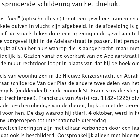
 springende schildering van het drieluik.
-l'oeil" (optische illusie) toont een gevel met ramen en 
ele duiven in vlucht zijn afgebeeld. In de afbeelding is 
ief: de vogels lijken door een opening in de gevel aan t
e voorgevel lijkt in de Adelaarstraat te passen. Het persp
wijkt af van het huis waarop die is aangebracht, maar nie
uidelijk is. Gezien vanaf de overkant van de Adelaarstraat l
nde muur rechtdoor loopt in plaats van dat hij de hoek o
els van woonhuizen in de Nieuwe Keizersgracht en Abra
aat schilderde Van der Plas de andere twee delen van het
ogels (middendeel) en de monnik St. Franciscus die vlie
pt (rechterdeel). Franciscus van Assisi (ca. 1182-1226) ofw
s de beschermheilige van de dieren; hij kon met de diere
voor hen. De dag waarop hij stierf, 4 oktober, werd in h
uw uitgeroepen tot internationale dierendag.
evelschilderingen zijn met elkaar verbonden door een la
 dat ook is beschilderd. Oorspronkelijk alleen met bloem