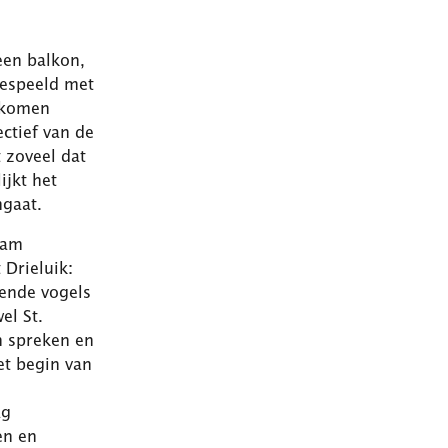
een balkon,
gespeeld met
e komen
ectief van de
t zoveel dat
ijkt het
mgaat.
ham
 Drieluik:
gende vogels
el St.
n spreken en
et begin van
ag
en en